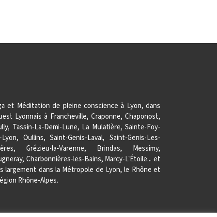
ga et Méditation de pleine conscience à Lyon, dans
Ouest Lyonnais à Francheville, Craponne, Chaponost,
ully, Tassin-La-Demi-Lune, La Mulatière, Sainte-Foy-
s-Lyon, Oullins, Saint-Genis-Laval, Saint-Genis-Les-
lières, Grézieu-la-Varenne, Brindas, Messimy,
gneray, Charbonnières-les-Bains, Marcy-L'Étoile... et
us largement dans la Métropole de Lyon, le Rhône et
région Rhône-Alpes.